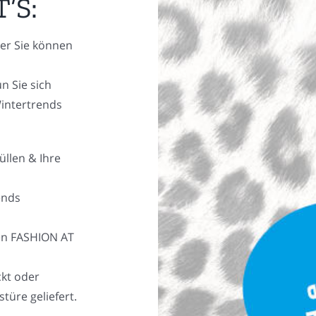
’S:
er Sie können
n Sie sich
Wintertrends
üllen & Ihre
ends
hen FASHION AT
ckt oder
türe geliefert.