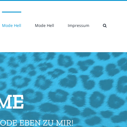
Suche
nach:
Mode Hell
Mode Hell
Impressum
OME
ODE EBEN ZU MIR!